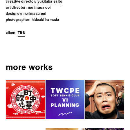
creative director:
yukitaka saito
art director:
norimasa ooi
designer:
norimasa ooi
photographer:
hideaki hamada
client:
TBS
more works